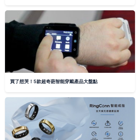
買了想哭！5款超奇葩智能穿戴產品大盤點