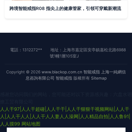
跨境智能戒指R08 指尖上的健康管家，引領可穿戴新潮流
電話：1312272**
地址：上海市嘉定區安亭鎮嘉松北路6988
號1幢1層105室J
Copyright © 2026
www.blackop.com.cn
智能戒指
上海一純網信
息咨詢有限公司
智能戒指
版權所有
Sitemap
感谢您访问我们的网站，您可能还对以下资源感兴趣：六盘水诩
燎工贸有限公司
人人干97|人人干超碰|人人干干|人人干狠狠干视频网站|人人干
人|人人干人人|人人干人人妻人人澡网|人人精品自拍|人人鲁91|
人人摸99
网站地图