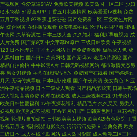
产视频网
性爱草逼91AV
免费欧美视频
欧美岛国一区二区
少妇
喷水18禁
51漫画APP
丁香五月花激情网
欧美爱爱tv视频
免费
五月丁香视频
97香蕉超级碰碰
国产免费看二区
三级黄色片网
站
综合网黄
在线播放观看
欧美电影在线
伦理片在哪里看
蜜桃
午夜网
久草资源在
日本三级大全
久久福利
福利所导航视频
成
人片免费
国产第9页
中文字幕bt原声
三级日韩欧美
午夜视频
123
日本推理片
丁香五月网站
国产免费看视频
极品成人色
成
人黑料自拍
国产日韩欧美网站
国产无码av
老湿A片影院
国产
精品自拍偷拍
牛牛影院A片
日韩无码视频网站
都市激情变态另
类
男女91视频
字幕在线精品播放
免费国产在线看
国产婷婷五
月天
无码传媒导航
日本电影伦理
国产午夜高清
美女黄色18
亚
洲午夜精品视频
日本三级成人观看
国产精品第12页
日韩午夜场
成人视频高清免费
伦理在线影视
成人三级视频在线
91理论片
欧美日韩性爱福利
av午夜探花福利
精品毛片
久久叉叉
另类人
妖视频
欧美熟妇穴视频
丁香五月V国产
日韩黄色网址
豆花福利
视频
轮理片自拍偷拍
日韩欧美美女视频
欧美A级黄色影院
丁香
影视五月花
福利视频电影久久
污污污污免费
91金典免费
欧美
三级日本
成人在线吃瓜网站
成人岛国影院
成人动漫二区三区