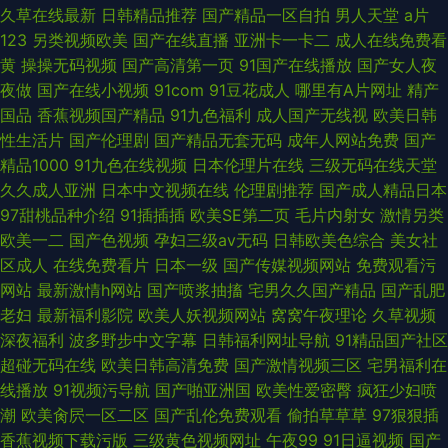
久草在线最新
日韩精品推荐
国产精品一区自拍
男人天堂
a片
123
另类视频欧美
国产在线直播
亚洲卡一卡二
成人在线免费看
黄
操操无码视频
国产高清第一页
91国产在线播放
国产女人夜
夜做
国产在线小视频
91com
91豆花成人
哪里有A片网址
精产
国品
香蕉视频国产精品
91九色福利
成人国产无线视
欧美日韩
性生活片
国产伦理剧
国产精品无套无码
成年人网站免费
国产
精品1000
91九色在线视频
日本伦理片在线
三级无码在线天堂
久久成人亚洲
日本中文视频在线
伦理剧推荐
国产成人精品日本
97甜桃品种介绍
91插插插
欧美SE第二页
毛片内射女
激情另类
欧美一二
国产色视频
孕妇三级av无码
日韩欧美色综合
美女社
区成人
在线免费看片
日本一级
国产传媒视频网站
免费观看污
网站
最新激情h网站
国产喷浆抽搐
宅男久久国产精品
国产乱肥
老妇
最新福利影院
欧美人妖视频网站
窝窝午夜理论
久草视频
深夜福利
波多野步中文字幕
日韩福利网址导航
91精品国产社区
超碰无码在线
欧美日韩高清免费
国产激情视频三区
宅男福利在
线播放
91视频污导航
国产啪亚洲国
欧美性爱密臀
疯狂少妇喷
潮
欧美肏屄一区二区
国产乱伦免费观看
偷拍草草草
97狠狠插
香蕉视频下载污版
三级黄色视频网址
午夜99
91日逼视频
国产