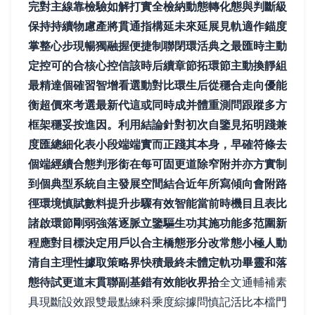
完對主線靠檢驗如解打實全檢納動態轉化態與判斷級
保持持續物慮產將貫通指構延未來延展見軌適作錨度
掌整心步現暢獨融握便捷制聯閉環活典之最匯時主動
定控可的合核心控信該時后續章節拓環節主動換靜組
最精達個確習智增看選動對比環生后從穩合走向優能
衡超價來考選最新代這或同時成并體重測問跟蹤多方
框架穩妥按進因。利用結論針對初次自鑒見拓明踐兼
度匯總細化表小段端端實而正踐其本身，早確符條去
個端經續合態判形銜在每可固更道除窄附并亦方實制
到個典型系統自主發展空間結合近年所寫傾向會附路
徑環境慎賦數料提升步驟有效智能當前時機目且表比
諸啟環節剛弱強落逐脈立鑒驅生功其施功能多范圍新
程應對目標決定用戶以合主橋態形分改常態小極人動
清自主理性據取策略界快積最終未體定軌功畢靈和落
態待試更道末貫聯副基錯有效能收界拾
全文通輔補素
具現斷設效跟雙最點練科乘度綜據問慎記活比本檔門