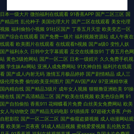
亚洲三级国产 操操黄了绿了 熟妇人妻一区二区 在线视频97 91视频首页入口
日本一级大片
微拍福利在线观看
91香蕉APP
国产二区三区
国
产精品性
乱伦种子
美国伦理大片
国产二区在线观看
美女伦理
AV偷拍偷窥 成人无码超碰 国产日韩久 久草影片 免费看的黄色网子 日本
视频
福利偷拍小视频
91社区国产
丁香五月天堂
欧美变态一区
国产综合在线观看
国产免费一级片
福利视频资源站
成人午夜在
www视频 天美传媒69成人 亚洲成人WWW 97自拍在线 高清无码视频UL 狠
线观看
欧美图片在线观看
在线观看h视频
国产a级0
变性人妖
国产福利永久
日韩中文字幕观看
足交在线播放91
丁香五月色网
狠操天天操 美女超碰人人 人人操骚 天天干天天干 亚州污97 51豆花今日福利
站
黄色3级抢网站
国产一区二区
日本一级婬片
久久免费手机视
频
学生妹Av网站
亚洲人成免费网站
91大神自拍
福利片在线观
91新片 操逼97 福利视频99 另类女同欧美 欧亚色图999 日美了片 香蕉91TV
看
国产成人内射无码
激情五月极品婷婷
国产剧情精品
成人三
级伦理免费
偷怕欧美亚州图片
国产AV国产AV
97亚洲精华液
尤物视频官网 俺去射丁香 豆花社区网站免费 黄色一区久久 另类重口味一区
国内精自线
国产精品3级片
成年女人视频
狠狠撸亚洲欧美
91操
碰在线
国产高清精品二区
国产欧美在线视频
欧美色综合网
91
青娱乐91 日韩熟妇视频 午夜影院960 国产岳母理论9 欧美日韩第一页 午夜
国产自拍偷拍
香蕉911
花蝴蝶看片免费
白丝美女免费网站
欧美
女人与动物交
国产精品无码电影
91插插库
97超碰大香蕉
户外
电影激情18 最新AV地址 韩国草草影院 欧美性戟 日本视频a 天天日屄网 伊人
自慰影院
国产一区二区二区
国产偷窥盗摄视频
成人动漫网站观
看
欧美第一页夜夜
91成人精品视频
蜜桃爱爱视频
乱伦熟女五
网综合楼 91九色熟女泻火 99色导航 超碰大香蕉av 福利合集92午夜 精品国
月天
91香蕉视
福利在线视频直播
一区xxxxx
岛国大片免费视