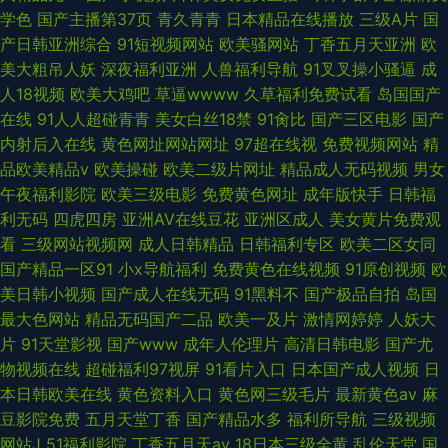
学色
国产主播第37页
青久青青
日本精品在线播放
三级A片
国
产日韩亚洲综合
91短视频网站
欧美骚网站
丁香五月天亚洲
欧
美大粗吊人妖
深夜福利亚洲
人兽福利导航
91叉叉操小骚逼
成
人18视频
欧美大鸡吧
草逼wwww
久草福利免费试看
岛国国产
在线
91人人超碰青青
美女白丝18禁
91肏比
国产三区电影
国产
内射后入在线
黄色网址网站网址
97超在线视
免费视频网站
精
品欧美精品v
欧美操碰
欧美二级片网址
精品成人无码视频
男女
午夜福利影院
欧美三级电影
免费黄色网址
成年版快手
日韩福
利无码
四虎四房
亚洲AV在线豆花
亚洲区成人
美女黄片免费观
看
三级网站视频网
成人日韩精品
日韩福利专区
欧美二区女同
国产精品一区91
小x导航福利
免费黄色在线视频
91原创视频
欧
美日韩小视频
国产成人在线无码
91黑料不
国产极品自拍
岛国
最大色网站
精品无码国产二品
欧美一及片
激情网婷婷
人妖大
片
91天堂影视
国产www
成年人伦理片
高清日韩电影
国产尤
物视频在线
超碰福利97视屏
91看片入口
日本国产成人视频
日
本日韩欧美在线
黄色资料入口
黄色网三级毛片
最新黄色av
麻
豆影院免费
五月天堂丁香
国产精品水多
福利所导航
三级视频
网站J
51福利影院
丁香五月天av
18日本三级全黄
乱伦天堂
国