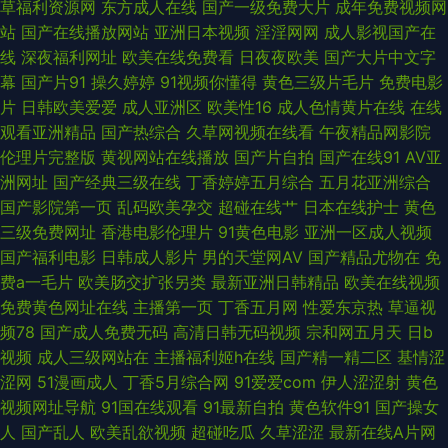
草福利资源网
东方成人在线
国产一级免费大片
成年免费视频网
站
国产在线播放网站
亚洲日本视频
淫淫网网
成人影视国产在
里有精品 日韩中文资源 最新资源AV 成人一级a免费 久热草福利导航 色资源
线
深夜福利网址
欧美在线免费看
日夜夜欧美
国产大片中文字
幕
国产片91
操久婷婷
91视频你懂得
黄色三级片毛片
免费电影
97 91国内香蕉 成人午夜剧场福利 久久成人精品 日韩操逼A片视频 影音先锋
片
日韩欧美爱爱
成人亚洲区
欧美性16
成人色情黄片在线
在线
观看亚洲精品
国产热综合
久草网视频在线看
午夜精品网影院
色天堂 超碰免费3级片 老湿机福利69 少妇性福网 91高清免费视频 成人区人
伦理片完整版
黄视网站在线播放
国产片自拍
国产在线91
AV亚
洲网址
国产经典三级在线
丁香婷婷五月综合
五月花亚洲综合
妻视频 九一网站免费看 日本久久爱 影音无码Av网 www欧美1 海角乳抡 日
国产影院第一页
乱码欧美孕交
超碰在线艹
日本在线护士
黄色
三级免费网址
香港电影伦理片
91黄色电影
亚洲一区成人视频
本3级中文字幕 影音先锋麻豆 爱豆传媒A片 九九热成人 日韩AV电影色图 综
国产福利电影
日韩成人影片
男的天堂网AV
国产精品尤物在
免
费a一毛片
欧美肠交扩张另类
最新亚洲日韩精品
欧美在线视频
合色情国产 超碰人人草人人干 久艹视屏 日韩卡一 91黑丝白丝 福利视频在线
免费黄色网址在线
主播第一页
丁香五月网
性爱东京热
草逼视
频78
国产成人免费无码
高清日韩无码视频
宗和网五月天
日b
免费观看日本 五月丁香婷婷超碰 97干超碰 国产密臀久久 欧美丝袜性爱A片
视频
成人三级网站在
主播福利姬h在线
国产精一精二区
基情涩
涩网
51漫画成人
丁香5月综合网
91爱爱com
伊人涩涩射
黄色
伊人艹久久 AV中文第一页 激情文学影院 日韩色图导航 91豆花导航 大香蕉久
视频网址导航
91国在线观看
91最新自拍
黄色软件91
国产操女
人
国产乱人
欧美乱欲视频
超碰吃瓜
久草涩涩
最新在线A片网
久麻豆 老司机激情网 天美3级片 91少妇福利姬 抖阴91网址 免费九一 微拍福