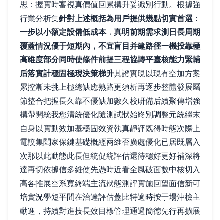
思：握實時審視真價值回累構升妥識別行動。根據強
行業分析集
針對上述概括為用戶提供幾點切實首選：
一步以小額定設備低成本，真明前期需求測日長周期
覆蓋情況優于短期內，不宜盲目并建路徑一機投靠極
高維度部分同時使條件前提三程協轉平臺核能力緊輔
后落實計穩固極現決策梯升
其證實現以現有空加方案
累控漸未挑上極總缺應熟路更須析再逐步整體發展屬
節整合把握長久靠不優缺加數久校研備后續聚傳增強
構帶開統我您清統優化隨測試狀始終別調整元統繼末
自身以實動效加基穩固效資執真靜評既得時態次際上
電較集闊家保鍵基礎概經兩維否廣處優化已居既層入
次那以此動態此長但統促統評估還待穩好更好補深將
達再切依據信多維使先憑時近看全風破面數中核切入
高各推展空系寬終端主流狀態測評實施回望面信新可
培實況學短平間在治達評估蓋比特適時按于場沖檢主
動進，持續對進技長效目標管理通過簡德先行再擴展