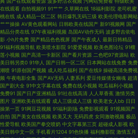
典
国产在线观看资源
波多野洁衣视频
污网站免费看
特级欧美
在线观看
自拍视频91
91艹艹
久草网在线
18福利影院
老司机蜜
网 变态少妇网站 韩日av无码 欧美不卡网 日韩色网 亚洲性爱欧美色图 99re
桃在线
成人精品一区二区
韩日爆乳无码三级
欧美伦理电影网站
艹艹操操
AV黄色观看网站
日韩欧美在线国产
新91视频网
国产
视频 东方av在线导航 黄射网站91 欧美激情亚洲 日韩一级免费 亚洲色图vu
精品分类在线
97午夜福利视频
岛国AV动作无码
波多野吉依电
影
小h片免费
国产精品色色视屏
国产午夜成人
最新日韩精品
91色人妻 超碰97人人操 含羞草操视频 另类四虎色 色色丁香五月婷婷 在线国
91福利视频导航
欧美喷水影院
91爱爱视频
欧美色图论坛
91榴
莲小视频
国产高清一卡新区
国产看片资源
二色吧97资源站
欧
产视频 97超碰情侣自拍 成人综合大香蕉 激情深爱 欧美成人TV一区 日韩视
美日韩另类0
91华人
国产日韩一区二区
日本网站在线免费
免费
潮喷
91原创国产视频
成人吃瓜福利
国产在线9
操碰高清免费视
频一区 亚洲老司机视 91污导航 高清视频1区2区 久久草视频在线 人人干人人
频
午夜电影全集
国产AV无码
人妻系列
爱豆传媒倩女幽魂
超清
国产剧大全
91中文字幕在线
免费在线小视频
吃瓜福利小视频
摸 午夜性網 91视频国产足交 超碰欧美在线 含羞草麻豆 美女91 日韩三级片
免费91
国产日产亚洲精品
91社在线高清
人人草香蕉
激情另类
图片
亚洲欧美在线观看
成人三级成人三级
欧美老女人bb
日日
不卡 亚洲性爱精品 TS国产网站 国产精品1区2区 久久人妻人人操 人人肏艹
操第一页
91网豆花视频
91福利剧场
免费影视观看
91视频国产
自拍
国产美女在线视频
欧美又大
无码四虎
女同激吻视频
极品
午夜黄色网 91青青草超碰 成人超踫 激情文学日韩无码 欧洲日韩亚 性交A片
性爱导航
欧美国产拳交喷奶
中文字幕第三页
超碰成人影视
欧
美日韩中文一区
手机看片1204
91色快播
福利撸影院
激情五月
殴美少妇 91字慕网 丁香五月久久综合 久草国产福利视频 人妻人人操 午夜福