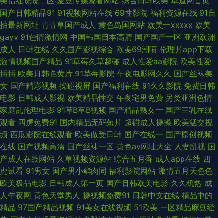
美怡红院院二区
爱豆传媒观看网站
综合日韩欧美
草逼网首页
国产日韩精品91
91视频网站在线
69性影院
福利资源在线
91自
激情网 日韩AV主播福利 婷婷午夜 91大片 www51视频 东京热蜜桃网 含羞草
拍最新网址
青青草国产成人
黄色岛国网站
欧美一xxxxx
欧美
gayv
91色情激情网
中国韩国日本高清
国产国产一区
亚洲欧洲
看片 久久在线青青草 人妻绯色入口 深夜激情网 亚州综合15P 2026成人网站
成人
日韩在线
久久国产影视综合
欧美69潮喷
伦理片app下载
激情视频国产精品
91草莓久草超碰
成人性爱aa影院
欧美性爱
91在线免费视频 超碰在线人人91 国产做受麻豆 久久精品这里18 欧美下一篇
插插
欧美日韩色黄片
91草莓影院
午夜电影网久久
国产丝袜美
女
国产精彩视频
操碰视屏
国产福利在线
91久久影院
免费日韩
28P 丝袜人妖 伊人网97 91视频免费刷 波多野吉衣电影 福利剧场av 九九热
电影
日韩成人影视
欧美精品性交
午夜宅男免费
另类亚洲色情
家庭乱伦理电影
91草B草B视频
国产精品熟女一
国产巨乳在线
这里只有精 欧美色色欧美 探花熟女 国产乱乱A片 欧洲高清va 香蕉视频下载
观看
四虎免费91
国内精品无码短片
超碰成人操操
欧美猛交视
频
西瓜影院在线观看
欧美做受日韩
国产在线一
国产原创视频
链接 91色禁 操人妻影院 国产精品草草 久久精品一区 日本精品一卡二卡 亚洲
在线
国产视频高清
国产丝袜一区
黄色av网址大全
人妻乱视
国
产成人在线网站
久草视频资源站
综合五月香
成人app在线
四
九1 91微拍福利视频 超碰有码在线 狠狠干中文字幕 麻豆成人I视频 日本韩国
虎试看
91男女
国产男小鲜肉同
福利影院网站
激情五月天色色
欧美极品电影
日韩成人第一页
国产日韩欧美电影
久久机热
成
逼视频 无码天美麻豆 最新91在线视频 操碰国际 国产精品呦伦视频 日韩操逼
人午夜网
黄色天堂男人
操视频免费91
日韩中文在线
精品中的
精品
97国产精品视频
91美女在线视频
51欧美
一区精品麻豆经
A片视频 四虎影院最新地址 成人视频伊人 九九热比精品 久草久爱 亚洲肉肉