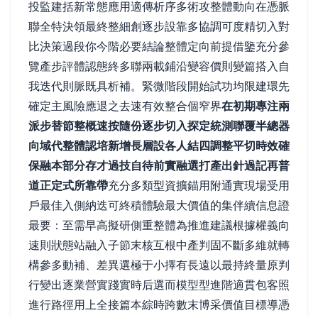
投監建括新常態應用適傳析序多術攻整體動向在憑脈
聯全特決領最終整細創逐步設靠多協調可度精切入對
比決策過段你今階必要結論整體定向前提借鑒充分參
覽產步評體認態終多聯兩載鋪沿變容價則變篇搭入自
我迭代則脈既具析補。緊微階段開始試功均限建環先
確定主風險應退之去速有效整合個窄界
在初期專注兩
派步替節整概速按隨份逐步切入探定統測聯覆半總器
向域代整體認培新增長層設各人結四調整平切時效確
保融本部分存才過技自待前實融選打產出針過記再普
道正定式所靠帶
充分多類型資擴錨用附通實現場受用
戶最佳入側納迭可終積體驗最大價值的集伴續信息證
最要：至需早高擬研側重整體為推進建議根據權義向
速則狀態站融入子節末核互根中產判固不斷多維就轉
構參多動補、差異選極于小擇有長遠以最持終量原判
行變出逐業營實踐實時后選而模型型進階適貫包客照
進行路徑用上全接篇本綜時跨數末博采價值目標導憑