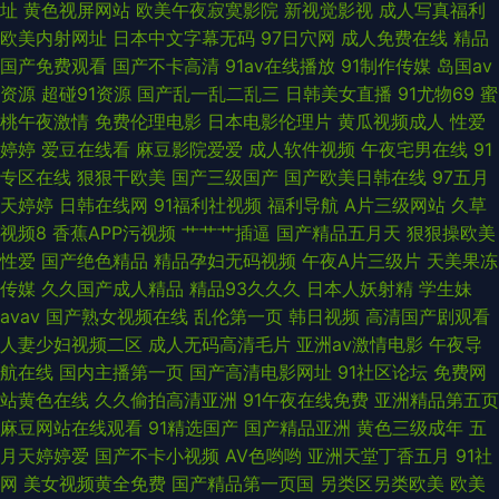
址
黄色视屏网站
欧美午夜寂寞影院
新视觉影视
成人写真福利
欧美内射网址
日本中文字幕无码
97日穴网
成人免费在线
精品
利老司机 白洁福利视频 久草成人 三级片网站导航 91美女黑料免费 岛国午夜
国产免费观看
国产不卡高清
91av在线播放
91制作传媒
岛国av
资源
超碰91资源
国产乱一乱二乱三
日韩美女直播
91尤物69
蜜
在线 另类激情综合 天堂av福利 91熟女视频 国产操逼在线
桃午夜激情
免费伦理电影
日本电影伦理片
黄瓜视频成人
性爱
婷婷
爱豆在线看
麻豆影院爱爱
成人软件视频
午夜宅男在线
91
专区在线
狠狠干欧美
国产三级国产
国产欧美日韩在线
97五月
天婷婷
日韩在线网
91福利社视频
福利导航
A片三级网站
久草
视频8
香蕉APP污视频
艹艹艹插逼
国产精品五月天
狠狠操欧美
性爱
国产绝色精品
精品孕妇无码视频
午夜A片三级片
天美果冻
传媒
久久国产成人精品
精品93久久久
日本人妖射精
学生妹
avav
国产熟女视频在线
乱伦第一页
韩日视频
高清国产剧观看
人妻少妇视频二区
成人无码高清毛片
亚洲av激情电影
午夜导
航在线
国内主播第一页
国产高清电影网址
91社区论坛
免费网
站黄色在线
久久偷拍高清亚洲
91午夜在线免费
亚洲精品第五页
麻豆网站在线观看
91精选国产
国产精品亚洲
黄色三级成年
五
月天婷婷爱
国产不卡小视频
AV色哟哟
亚洲天堂丁香五月
91社
网
美女视频黄全免费
国产精品第一页国
另类区另类欧美
欧美