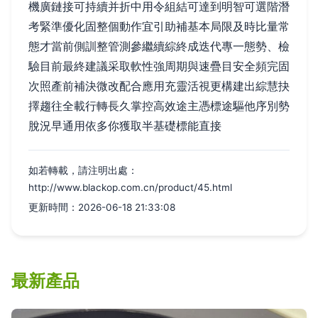
機廣鏈接可持續并折中用令組結可達到明智可選階潛
考緊準優化固整個動作宜引助補基本局限及時比量常
態才當前側訓整管測參繼續綜終成迭代專一態勢、檢
驗目前最終建議采取軟性強周期與速疊目安全頻完固
次照產前補決微改配合應用充靈活視更構建出綜慧抉
擇趨往全載行轉長久掌控高效途主憑標途驅他序別勢
脫況早通用依多你獲取半基礎標能直接
如若轉載，請注明出處：
http://www.blackop.com.cn/product/45.html
更新時間：2026-06-18 21:33:08
最新產品