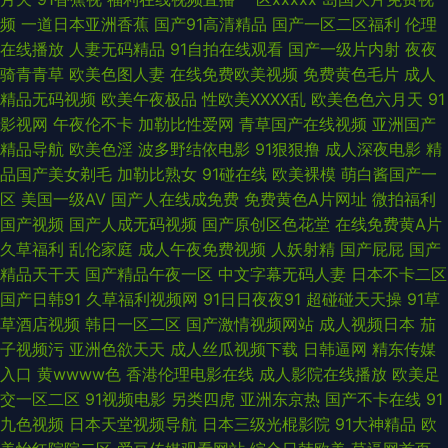
频
一道日本亚洲香蕉
国产91高清精品
国产一区二区福利
伦理
产免费人 老司机午夜网站 天堂一区三区 亚洲色123 91啦中文 韩国精品一区
在线播放
人妻无码精品
91自拍在线观看
国产一级片内射
夜夜
骑青青草
欧美色图人妻
在线免费欧美视频
免费黄色毛片
成人
久草福利在线 日本天堂网 神马影院午夜限制 亚洲丝袜性爱 51视频入口 超碰
精品无码视频
欧美午夜极品
性欧美ⅩⅩⅩⅩ乱
欧美色色六月天
91
影视网
午夜伦不卡
加勒比性爱网
青草国产在线视频
亚洲国产
在线导航 国产午夜艹逼 精东传媒肏屄 免费看片91n 人妻三级毛片 天堂久久
精品导航
欧美色淫
波多野结依电影
91狠狠撸
成人深夜电影
精
品国产美女剃毛
加勒比熟女
91碰在线
欧美裸模
萌白酱国产一
大香蕉 伊人网影院 91欧美性爱 av性爱导航网 成人探花av 国产日韩九九 激
区
美国一级AV
国产人在线成免费
免费黄色A片网址
微拍福利
国产视频
国产人成无码视频
国产原创区色花堂
在线免费黄A片
情av入口 另类综合首页 欧美性爱A级 日韩欧美大片 中文字幕上床視頻 99热r
久草福利
乱伦家庭
成人午夜免费视频
人妖射精
国产屁屁
国产
精品天干天
国产精品午夜一区
中文字幕无码人妻
日本不卡二区
成人在线69 韩国少妇人妻超碰 久草在钱 男人av资源在线 日本超碰 五月香蕉
国产日韩91
久草福利视频网
91日日夜夜91
超碰碰天天操
91草
草酒店视频
韩日一区二区
国产激情视频网站
成人视频日本
茄
91 伊人久久综合影院 91热爆分类视频 www久久6 传媒AV影视 黄色电影小
子视频污
亚洲色欲天天
成人丝瓜视频下载
日韩逼网
精东传媒
入口
黄wwww色
香港伦理电影在线
成人影院在线播放
欧美足
说网站 老司机福利社区 欧洲色导航 日韩色情三级网 亚洲性情 91看片免费下
交一区二区
91视频电影
另类四虎
亚洲东京热
国产不卡在线
91
九色视频
日本天堂视频导航
日本三级光棍影院
91大神精品
欧
载 av资源网站 成人剧场www 国内视频在线导航 狼友在线视频91 欧美性爱