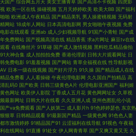
天国产
综合网五月天
美女主播青草
国产高清不卡视频
四虎影
视
欧美一区在线
操碰视频
五月天婷婷欧美
欧美大BB
国产福利
利区 91嫩草白丝 超碰在线视 黑丝足交视频网站 日本网站www 伊人91啪啪
啪啪
欧洲成人午夜精品
国产精品美乳
男人操蜜桃视频
无码射
精网站
18成年人网站
日本高清电影网
男女啪啪午夜视频
免费
啪 Av91自拍 国产传媒第四页 另类欧美 日韩快播区 亚洲最大天堂观看 白丝jk
电影在线观看
亚洲ab
成人少妇视频导航
91国产小青蛙
国产成
年免费网站
国产视频高清在线
精品香蕉
求a片网址
麻豆tv在线
后入 国产少妇高潮 男同肛交国产自拍 午夜剧场16免进 97操碰碰 国产福利综
观看
在线撸丝片
91草碰
国产成人激情视频
黑料吃瓜精品偷拍
91大神合集
成人拍拍拍免费
香港伦理剧
日韩大片观看网址
日
合在线 狼友大香蕉 日韩综合 在线网站91 ab在线www 国产成人A片 狼友视
韩免费电影
91羞羞视频
国产网站
青草全福视在线
性导航影视
AV
日本一级在线视频
国产好片浮力
91久操
国产精品成人在线
频首页入口 天天日天天干aⅤ 91论坛在线 成人电影香蕉视频 九一视频网址 日
精品免费看
人人看操碰
午夜伦理电影网
久久国自产拍精品
高
清乱码0
国产欧美
日韩三级黄色A片
伦理电影亚洲国产
福利姬
韩av网站大全 亚洲伊人网站 ts性爱网 国产日韩欧美 蜜桃狠狠综合色 香蕉视
黄色网址
欧美伊人影院
丁香成人五月花
黄色网网址女
久草视
频最新网址
日韩大片在线看
久久亚洲人成
亚州色图乱伦小说
频www 97操操操 丰满少妇AV 玖玖色资源 日韩艹艹13 亚洲欧美日韩色 ts色
国产va免费观看
国产人妖第二
成人影片h
91色婷婷瑟色
东京热
狠狠草
日韩精品观看
91最新国产精品
一级黄色网
91色色人妻
av 含羞草av社区 欧美人妖五月天 偷拍视频网址导航 97超碰夫妻资源 国产
都市激情婷婷
91精品国产91
云涩福利在线导航
91视色
午夜福
利在线网站
91直播
91处女
伊人网青青草
国产又爽又黄又无
久
呦交精品视频 欧美性爱天天影院 午夜福利性交 91视频网 大香蕉9 久久只这