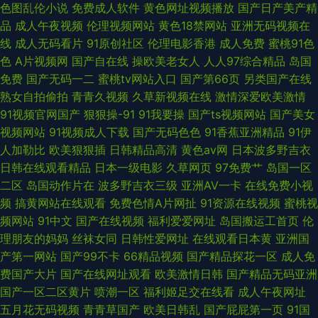
色图乱伦小说
免费成人软件
黄色网址视频播放
国产日产美产精
品
成人午夜视频
伦理视频网站
黄色18禁网站
亚洲无码视频在
线
成人无码看片
91原创社区
伦理电影香港
成人免费
蜜桃91色
色
A片视频网
国产自在线
操欧美老女人
人人97综合精品
岛国
免费
国产无码一二
蜜桃tv网站入口
国产第66页
另类国产在线
熟女自拍偷拍
青青久视频
久草新视频在线
激情深爱欧美激情
91视频官网国产
狠狠操-91
91我要操
国产ts视频网站
国产美女
视频网站
91视频成人下载
国产无码色色
91香蕉亚洲精品
91伊
人加勒比
欧美狠狠插
日韩精品高清
黄色av网
日本波多野吉衣
日韩在线观看精品
日本一级电影
久草网页
97免费艹
岛国一区
二区
岛国动作片在
波多野吉衣三级
亚洲AV一卡
在线免费小视
频
搞黄网站在线观看
免费色情A片网扯
91资源在线视频
蜜桃视
频网站
91中文
国产在线视频
福利爱爱网址
岛国搬运工首页
伦
理朋友的妈妈
丝袜女同
日韩性爱网址
在线观看日本黄
亚洲国
产第一网站
国产99不卡
66精品视频
国产精品探花一区
成人免
费国产大片
国产在线网址观看
欧美激情日韩
国产精品无码亚洲
国产一区二区黄片
喷潮一区
福利姬足交在线看
成人午夜网址
五月花无码视频
青青草国产
欧美日韩乱
国产屁屁第一页
91国