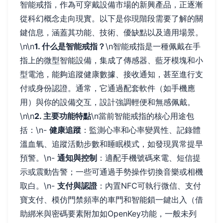
智能戒指，作為可穿戴設備市場的新興產品，正逐漸
從科幻概念走向現實。以下是你現階段需要了解的關
鍵信息，涵蓋其功能、技術、優缺點以及適用場景。
\n\n
1. 什么是智能戒指？
\n智能戒指是一種佩戴在手
指上的微型智能設備，集成了傳感器、藍牙模塊和小
型電池，能夠追蹤健康數據、接收通知，甚至進行支
付或身份認證。通常，它通過配套軟件（如手機應
用）與你的設備交互，設計強調輕便和無感佩戴。
\n\n
2. 主要功能特點
\n當前智能戒指的核心用途包
括：\n-
健康追蹤
：監測心率和心率變異性、記錄體
溫血氧、追蹤活動步數和睡眠模式，如發現異常提早
預警。\n-
通知與控制
：適配手機號碼來電、短信提
示或震動告警；一些可通過手勢操作切換音樂或相機
取白。\n-
支付與認證
：內置NFC可執行微信、支付
寶支付、模仿門禁頻率的車門和智能鎖一鍵出入（借
助綁米與密碼要素附加如OpenKey功能，一般未列