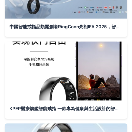
中國智能戒指品類開創者RingConn亮相IFA 2025，智能穿戴新標桿引全球矚目
KPEP醫療旗艦智能戒指 一款專為健康與生活設計的智能穿戴利器