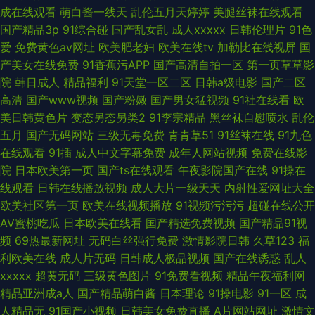
成在线观看
萌白酱一线天
乱伦五月天婷婷
美腿丝袜在线观看
国产精品3p
91综合碰
国产乱女乱
成人xxxxx
日韩伦理片
91色
爱
免费黄色av网址
欧美肥老妇
欧美在线tv
加勒比在线视屏
国
产美女在线免费
91香蕉污APP
国产高清自拍一区
第一页草草影
院
韩日成人
精品福利
91天堂一区二区
日韩a级电影
国产二区
高清
国产www视频
国产粉嫩
国产男女猛视频
91社在线看
欧
美日韩黄色片
变态另态另类2
91李宗精品
黑丝袜自慰喷水
乱伦
五月
国产无码网站
三级无毒免费
青青草51
91丝袜在线
91九色
在线观看
91插
成人中文字幕免费
成年人网站视频
免费在线影
院
日本欧美第一页
国产ts在线观看
午夜影院国产在线
91操在
线观看
日韩在线播放视频
成人大片一级天天
内射性爱网址大全
欧美社区第一页
欧美在线视频播放
91视频污污污
超碰在线公开
AV蜜桃吃瓜
日本欧美在线看
国产精选免费视频
国产精品91视
频
69热最新网址
无码白丝强行免费
激情影院日韩
久草123
福
利欧美在线
成人片无码
日韩成人极品视频
国产在线诱惑
乱人
xxxxx
超黄无码
三级黄色图片
91免费看视频
精品午夜福利网
精品亚洲成a人
国产精品萌白酱
日本理论
91操电影
91一区
成
人精品无
91国产小视频
日韩美女免费直播
A片网站网址
激情文